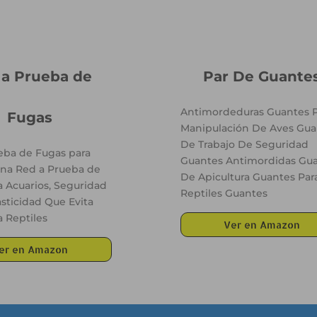
 a Prueba de
Par De Guante
Antimordeduras Guantes P
Fugas
Manipulación De Aves Gua
De Trabajo De Seguridad
eba de Fugas para
Guantes Antimordidas Gu
Fina Red a Prueba de
De Apicultura Guantes Par
a Acuarios, Seguridad
Reptiles Guantes
asticidad Que Evita
a Reptiles
Ver en Amazon
er en Amazon