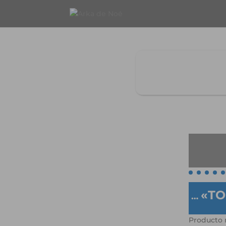
«TO
…
Producto 