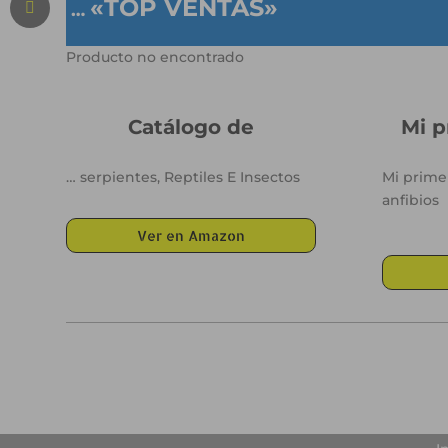
«TOP VENTAS»
…
Producto no encontrado
Catálogo de
Mi p
… serpientes, Reptiles E Insectos
Mi primer
anfibios
Ver en Amazon