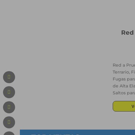
Red
Red a Pru
Terrario, 
Fugas par
de Alta El
Saltos par
V