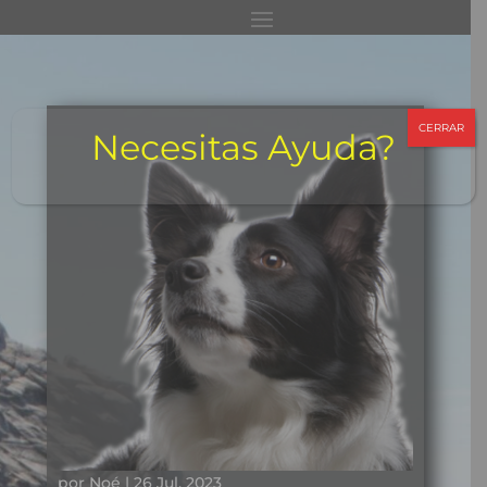
CERRAR
Necesitas Ayuda?
por
Noé
|
26 Jul, 2023