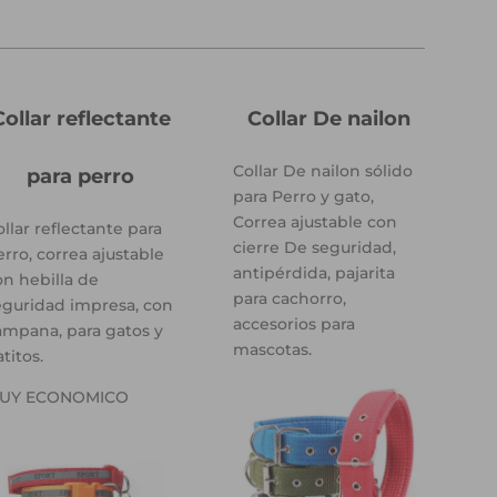
Collar reflectante
Collar De nailon
Collar De nailon sólido
para perro
para Perro y gato,
Correa ajustable con
llar reflectante para
cierre De seguridad,
erro, correa ajustable
antipérdida, pajarita
on hebilla de
para cachorro,
eguridad impresa, con
accesorios para
ampana, para gatos y
mascotas.
titos.
UY ECONOMICO