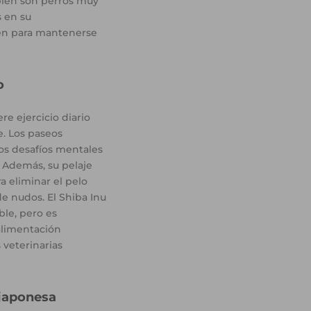
mbién son perros muy
s en su
en para mantenerse
o
re ejercicio diario
e. Los paseos
 los desafíos mentales
. Además, su pelaje
a eliminar el pelo
e nudos. El Shiba Inu
ble, pero es
alimentación
s veterinarias
 japonesa