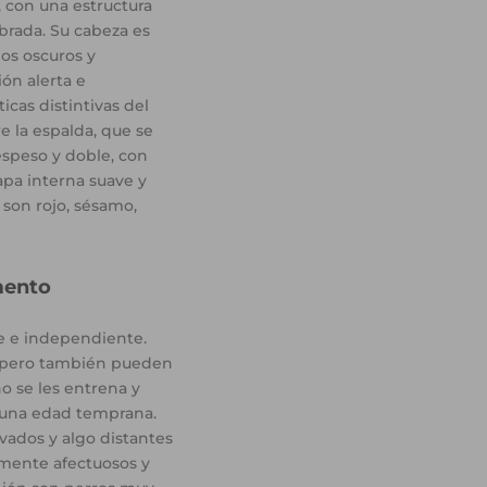
 con una estructura
brada. Su cabeza es
jos oscuros y
ón alerta e
ticas distintivas del
e la espalda, que se
espeso y doble, con
apa interna suave y
son rojo, sésamo,
mento
te e independiente.
s, pero también pueden
o se les entrena y
 una edad temprana.
ados y algo distantes
mente afectuosos y