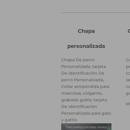
Chapa
personalizada
Chapa De perro
Co
Personalizada, tarjeta
p
De identificación De
c
perro Personalizada,
s
Collar antipérdida para
c
mascotas, colgante,
ga
grabado gratis, tarjeta
M
De identificación
Personalizada para gato
y gatito