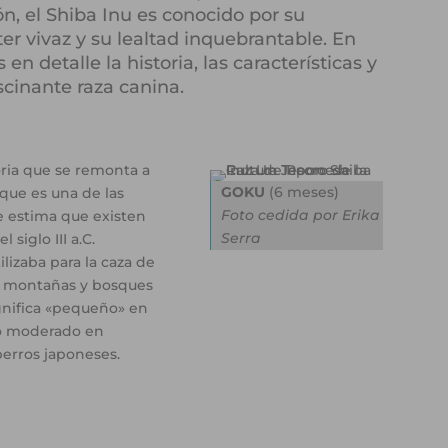
n, el Shiba Inu es conocido por su
ter vivaz y su lealtad inquebrantable. En
en detalle la historia, las características y
scinante raza canina.
oria que se remonta a
GOKU
(6 meses)
que es una de las
Foto cedida por Erika
e estima que existen
Serra
 siglo III a.C.
ilizaba para la caza de
s montañas y bosques
gnifica «pequeño» en
ño moderado en
perros japoneses.