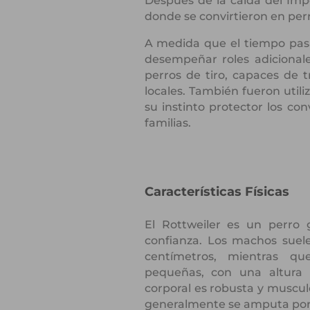
Después de la caída del Imp
donde se convirtieron en perr
A medida que el tiempo pasa
desempeñar roles adicionale
perros de tiro, capaces de t
locales. También fueron util
su instinto protector los co
familias.
Características Físicas
El Rottweiler es un perro 
confianza. Los machos suele
centímetros, mientras q
pequeñas, con una altura 
corporal es robusta y muscul
generalmente se amputa por r