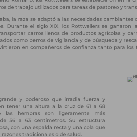
erio Romano, los Rottweilers se establecieron en la 
os de trabajo utilizados para tareas de pastoreo y tran
ba, la raza se adaptó a las necesidades cambiantes 
s. Durante el siglo XIX, los Rottweilers se ganaron 
ransportar carros llenos de productos agrícolas y ca
izados como perros de vigilancia y de búsqueda y resca
nvirtieron en compañeros de confianza tanto para los
grande y poderoso que irradia fuerza y
n tener una altura a la cruz de 61 a 68
ue las hembras son ligeramente más
de 56 a 63 centímetros. Su estructura
osa, con una espalda recta y una cola que
azones tradicionales o de salud.